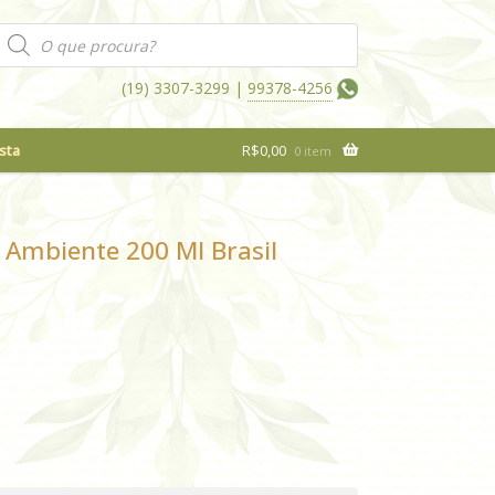
Pesquisar
produtos
(19) 3307-3299 |
99378-4256
sta
R$
0,00
0 item
Ambiente 200 Ml Brasil