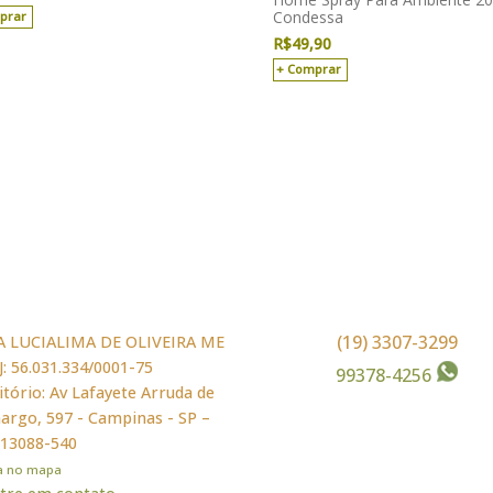
Condessa
prar
R$
49,90
Comprar
(19) 3307-3299
A LUCIALIMA DE OLIVEIRA ME
: 56.031.334/0001-75
99378-4256
itório: Av Lafayete Arruda de
rgo, 597 - Campinas - SP –
 13088-540
ja no mapa