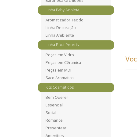
Baronesa Orchidees
Linha Baby Adoleta
Aromatizador Tecido
Linha Decoração
Linha Ambiente
Linha Pout Pourris
Peças em Vidro
Voc
Peças em Cêramica
Peças em MDF
Saco Aromatico
Kits Cosméticos
Bem Querer
Essencial
Social
Romance
Presentear
Amenities