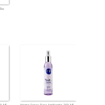
mbu
0 Ml
Home Spray Para Ambiente 200 Ml