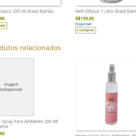
 Frasco 250 ml Brasil Bambu
Refil Difusor 1 Litro Brasil Ba
,90
R$
139,90
Disponível
ais
Comprar
dutos relacionados
Spray Para Ambiente 200 Ml
uesa
,90
Home Spray Para Ambiente 20