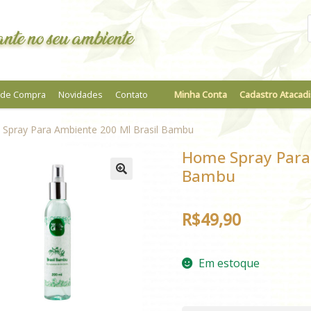
nte no seu ambiente
a de Compra
Novidades
Contato
Minha Conta
Cadastro Atacadi
Spray Para Ambiente 200 Ml Brasil Bambu
Home Spray Para 
Bambu
R$
49,90
Em estoque