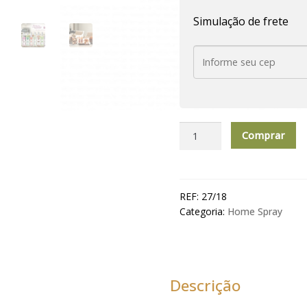
Simulação de frete
Home
Comprar
Spray
Para
Ambiente
200
REF:
27/18
Ml
Categoria:
Home Spray
Brasil
Bambu
quantidade
Descrição