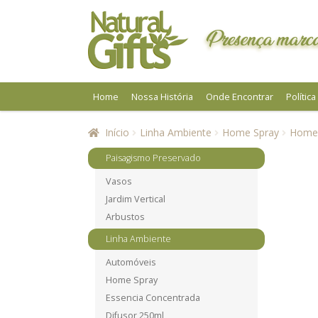
Pular
Pular
para
para
Presença marca
navegação
o
conteúdo
Home
Nossa História
Onde Encontrar
Polític
Início
Linha Ambiente
Home Spray
Home 
Paisagismo Preservado
Vasos
Jardim Vertical
Arbustos
Linha Ambiente
Automóveis
Home Spray
Essencia Concentrada
Difusor 250ml