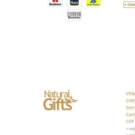
Com
VER
CNPJ
Escr
Cama
CEP
+ ve