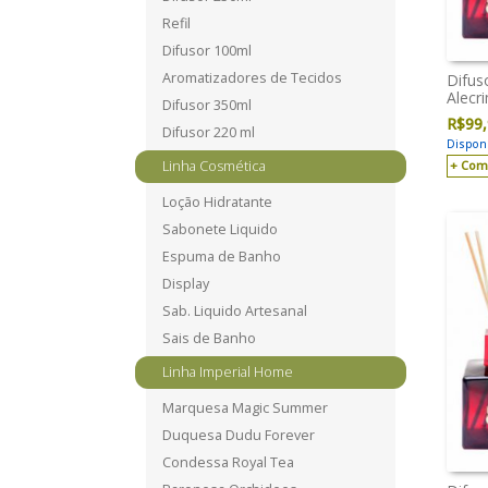
Refil
Difusor 100ml
Aromatizadores de Tecidos
Difus
Alecr
Difusor 350ml
R$
99
Difusor 220 ml
Disponí
Com
Linha Cosmética
Loção Hidratante
Sabonete Liquido
Espuma de Banho
Display
Sab. Liquido Artesanal
Sais de Banho
Linha Imperial Home
Marquesa Magic Summer
Duquesa Dudu Forever
Condessa Royal Tea