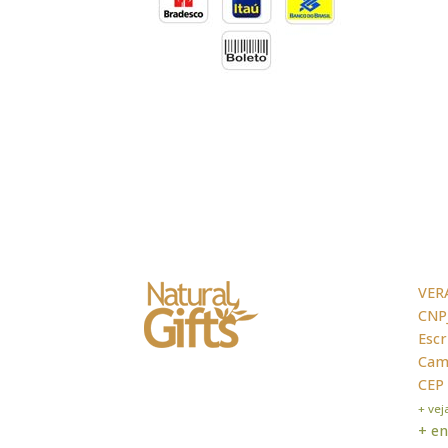
VER
CNPJ
Escr
Cama
CEP
+ ve
+ en