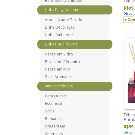
Baronesa Orchidees
Difus
R$
99
Linha Baby Adoleta
Disponí
Aromatizador Tecido
Com
Linha Decoração
Linha Ambiente
Linha Pout Pourris
Peças em Vidro
Peças em Cêramica
Peças em MDF
Saco Aromatico
Kits Cosméticos
Bem Querer
Essencial
Social
Difus
Romance
Bamb
Presentear
R$
99
Disponí
Amenities