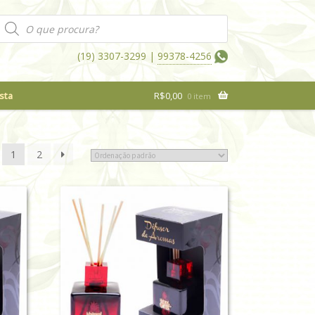
Pesquisar
produtos
(19) 3307-3299 |
99378-4256
sta
R$
0,00
0 item
1
2