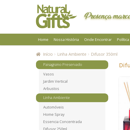
Pular
Pular
para
para
Presença marca
navegação
o
conteúdo
Home
Nossa História
Onde Encontrar
Polític
Início
Linha Ambiente
Difusor 350ml
Dif
Paisagismo Preservado
Vasos
Jardim Vertical
Arbustos
Linha Ambiente
Automóveis
Home Spray
Essencia Concentrada
Difusor 250ml