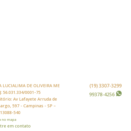
(19) 3307-3299
A LUCIALIMA DE OLIVEIRA ME
: 56.031.334/0001-75
99378-4256
itório: Av Lafayete Arruda de
rgo, 597 - Campinas - SP –
 13088-540
ja no mapa
tre em contato