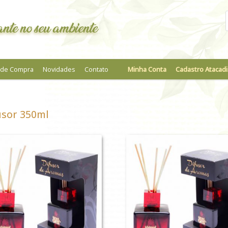
nte no seu ambiente
a de Compra
Novidades
Contato
Minha Conta
Cadastro Atacadi
usor 350ml