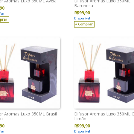
or Aromas Luxo 350ML Aveia
Difusor Aromas Luxo 350ML
Baronesa
,90
R$
99,90
vel
Disponível
prar
Comprar
or Aromas Luxo 350ML Brasil
Difusor Aromas Luxo 350ML 
u
Limão
,90
R$
99,90
vel
Disponível