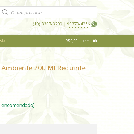
Pesquisar
produtos
(19) 3307-3299 |
99378-4256
sta
R$
0,00
0 item
 Ambiente 200 Ml Requinte
r encomendado)