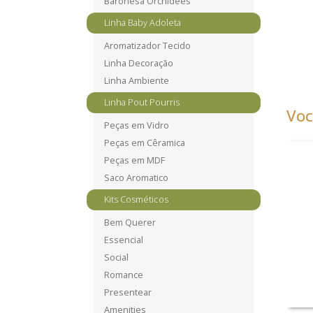
Baronesa Orchidees
Linha Baby Adoleta
Aromatizador Tecido
Linha Decoração
Linha Ambiente
Linha Pout Pourris
Voc
Peças em Vidro
Peças em Cêramica
Peças em MDF
Saco Aromatico
Kits Cosméticos
Bem Querer
Essencial
Social
Romance
Presentear
Amenities