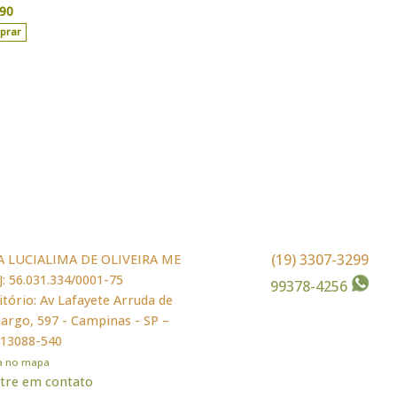
,90
prar
(19) 3307-3299
A LUCIALIMA DE OLIVEIRA ME
: 56.031.334/0001-75
99378-4256
itório: Av Lafayete Arruda de
rgo, 597 - Campinas - SP –
 13088-540
ja no mapa
tre em contato