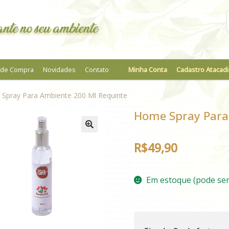
nte no seu ambiente
a de Compra
Novidades
Contato
Minha Conta
Cadastro Atacadi
Spray Para Ambiente 200 Ml Requinte
Home Spray Para
R$
49,90
Em estoque (pode se