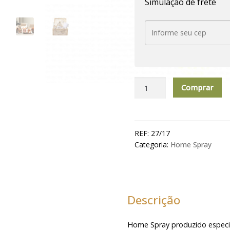
Simulação de frete
Home
Comprar
Spray
Para
Ambiente
200
REF:
27/17
Ml
Categoria:
Home Spray
Requinte
quantidade
Descrição
Home Spray produzido especi