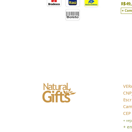
R$
49
Com
VER
CNPJ
Escr
Cama
CEP
+ ve
+ en