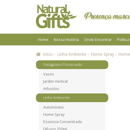
Pular
Pular
para
para
Presença marca
navegação
o
conteúdo
Home
Nossa História
Onde Encontrar
Polític
Início
Linha Ambiente
Home Spray
Home 
Paisagismo Preservado
Vasos
Jardim Vertical
Arbustos
Linha Ambiente
Automóveis
Home Spray
Essencia Concentrada
Difusor 250ml