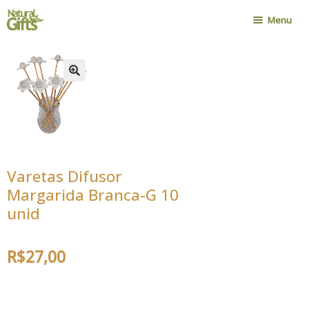
Pular
Pular
Menu
para
para
navegação
o
Home
conteúdo
Nossa História
Onde Encontrar
Política de Compra
Novidades
Varetas Difusor
Contato
Margarida Branca-G 10
Minha Conta
unid
Cadastro Atacadista
R$
27,00