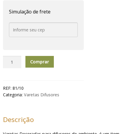
Simulação de frete
Varetas
Comprar
Difusor
Margarida
Branca-
G
REF:
81/10
10
Categoria:
Varetas Difusores
unid
quantidade
Descrição
Varetas Decoradas para difusores de ambiente, é um item