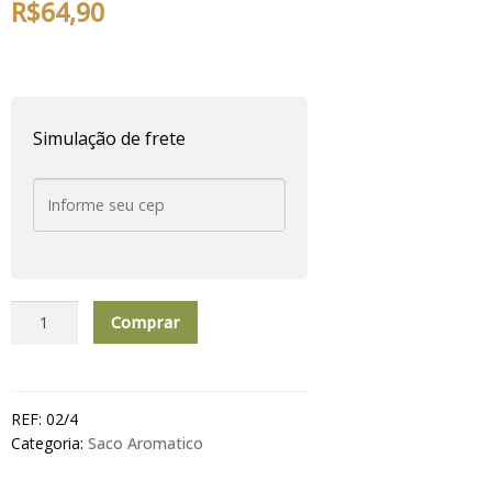
R$
64,90
Simulação de frete
Saco
Comprar
Aromático
Pout-
Pourri
Lavender
REF:
02/4
quantidade
Categoria:
Saco Aromatico