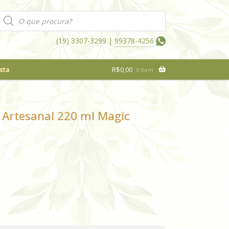
Pesquisar
produtos
(19) 3307-3299 |
99378-4256
sta
R$
0,00
0 item
 Artesanal 220 ml Magic