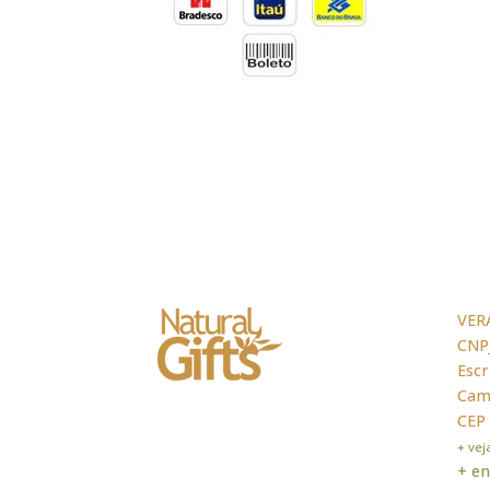
VER
CNPJ
Escr
Cama
CEP
+ ve
+ en