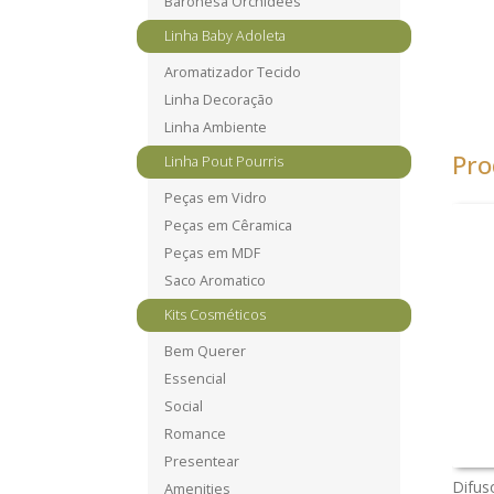
Baronesa Orchidees
Linha Baby Adoleta
Aromatizador Tecido
Linha Decoração
Linha Ambiente
Pro
Linha Pout Pourris
Peças em Vidro
Peças em Cêramica
Peças em MDF
Saco Aromatico
Kits Cosméticos
Bem Querer
Essencial
Social
Romance
Presentear
Difus
Amenities