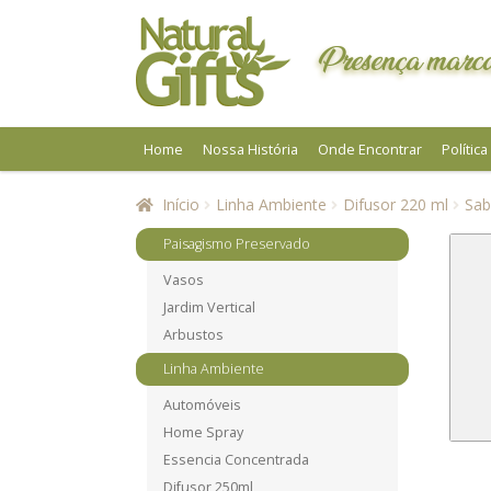
Pular
Pular
para
para
Presença marca
navegação
o
conteúdo
Home
Nossa História
Onde Encontrar
Polític
Início
Linha Ambiente
Difusor 220 ml
Sab
Paisagismo Preservado
Vasos
Jardim Vertical
Arbustos
Linha Ambiente
Automóveis
Home Spray
Essencia Concentrada
Difusor 250ml