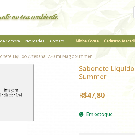
nte no seu ambiente
a de Compra
Novidades
Contato
Minha Conta
Cadastro Atacadi
onete Liquido Artesanal 220 ml Magic Summer
Sabonete Liquido
Summer
R$
47,80
Em estoque