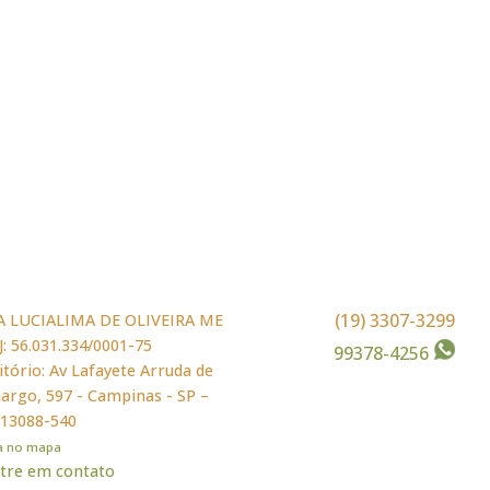
(19) 3307-3299
A LUCIALIMA DE OLIVEIRA ME
: 56.031.334/0001-75
99378-4256
itório: Av Lafayete Arruda de
rgo, 597 - Campinas - SP –
 13088-540
ja no mapa
tre em contato