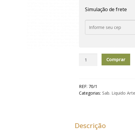
Simulação de frete
Sabonete
Comprar
Liquido
Artesanal
220
ml
REF:
70/1
Magic
Categorias:
Sab. Liquido Art
Summer
quantidade
Descrição