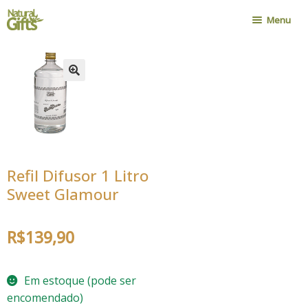
Pular
Pular
Menu
para
para
navegação
o
Home
conteúdo
Nossa História
Onde Encontrar
Política de Compra
Novidades
Refil Difusor 1 Litro
Contato
Sweet Glamour
Minha Conta
Cadastro Atacadista
R$
139,90
Em estoque (pode ser
encomendado)