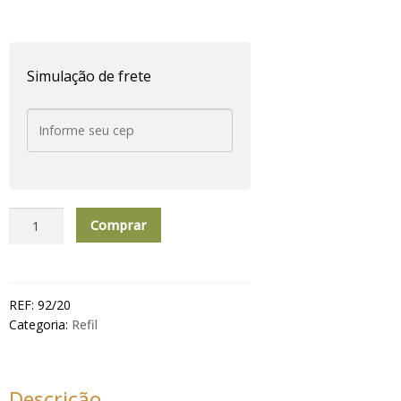
Simulação de frete
Refil
Comprar
Difusor
1
Litro
Sweet
REF:
92/20
Glamour
Categoria:
Refil
quantidade
Descrição