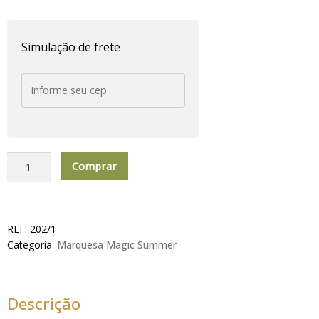
Simulação de frete
Imperial
Comprar
Home
Sachet
Gesso
Perfumado
REF:
202/1
Marquesa
Categoria:
Marquesa Magic Summer
Magic
Summer
quantidade
Descrição