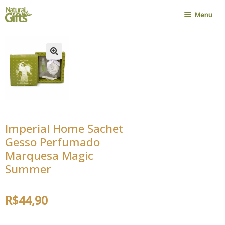
Pular
Pular
Menu
para
para
navegação
o
Home
conteúdo
Nossa História
Onde Encontrar
Política de Compra
Novidades
Imperial Home Sachet
Contato
Gesso Perfumado
Minha Conta
Marquesa Magic
Cadastro Atacadista
Summer
R$
44,90