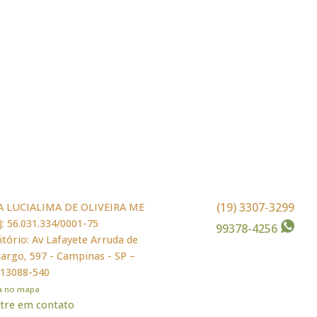
(19) 3307-3299
A LUCIALIMA DE OLIVEIRA ME
: 56.031.334/0001-75
99378-4256
itório: Av Lafayete Arruda de
rgo, 597 - Campinas - SP –
 13088-540
ja no mapa
tre em contato