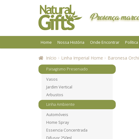
Pular
Pular
para
para
Presença marca
navegação
o
conteúdo
Home
Nossa História
Onde Encontrar
Polític
Início
Linha Imperial Home
Baronesa Orch
Paisagismo Preservado
Vasos
Jardim Vertical
Arbustos
Linha Ambiente
Automóveis
Home Spray
Essencia Concentrada
Difusor 250ml