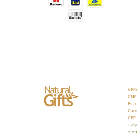
VER
CNPJ
Escr
Cama
CEP
+ ve
+ en