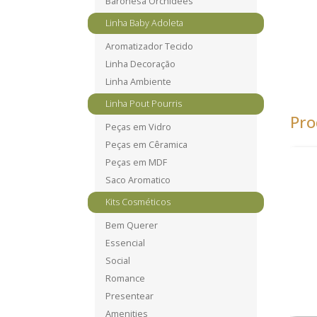
Baronesa Orchidees
Linha Baby Adoleta
Aromatizador Tecido
Linha Decoração
Linha Ambiente
Linha Pout Pourris
Pro
Peças em Vidro
Peças em Cêramica
Peças em MDF
Saco Aromatico
Kits Cosméticos
Bem Querer
Essencial
Social
Romance
Presentear
Amenities