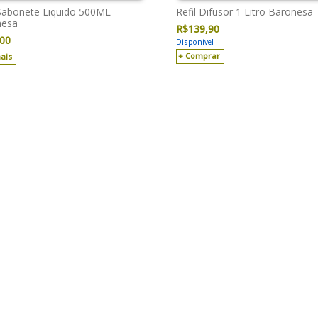
 Sabonete Liquido 500ML
Refil Difusor 1 Litro Baronesa
nesa
R$
139,90
,00
Disponível
Comprar
ais