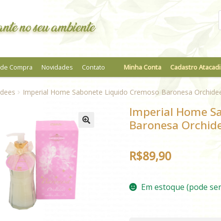
nte no seu ambiente
a de Compra
Novidades
Contato
Minha Conta
Cadastro Atacadi
idees
Imperial Home Sabonete Liquido Cremoso Baronesa Orchidee
Imperial Home S
Baronesa Orchide
R$
89,90
Em estoque (pode se