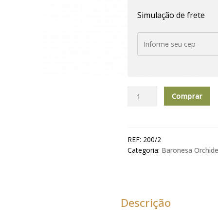
Simulação de frete
Imperial
Comprar
Home
Sabonete
Liquido
Cremoso
REF:
200/2
Baronesa
Categoria:
Baronesa Orchid
Orchidees-
220
ml
quantidade
Descrição