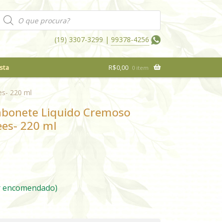
Pesquisar
produtos
(19) 3307-3299 |
99378-4256
sta
R$
0,00
0 item
s- 220 ml
abonete Liquido Cremoso
es- 220 ml
r encomendado)