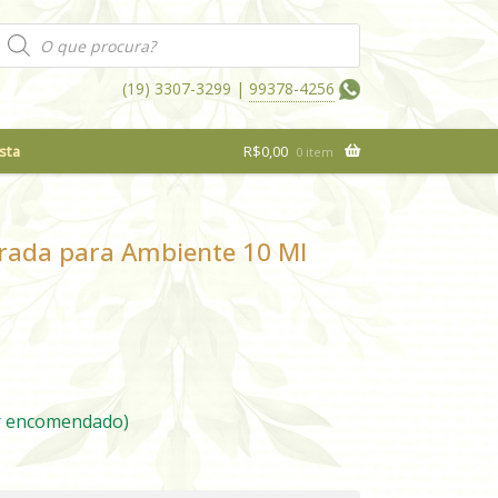
Pesquisar
produtos
(19) 3307-3299 |
99378-4256
sta
R$
0,00
0 item
rada para Ambiente 10 Ml
r encomendado)