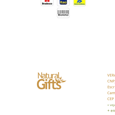
VER
CNPJ
Escr
Cama
CEP
+ ve
+ en