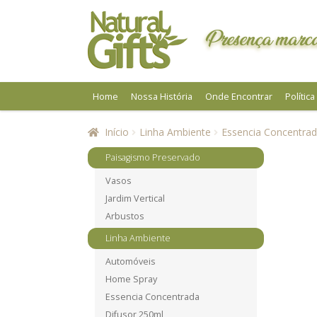
Pular
Pular
para
para
Presença marca
navegação
o
conteúdo
Home
Nossa História
Onde Encontrar
Polític
Início
Linha Ambiente
Essencia Concentra
Paisagismo Preservado
Vasos
Jardim Vertical
Arbustos
Linha Ambiente
Automóveis
Home Spray
Essencia Concentrada
Difusor 250ml