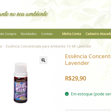
nte no seu ambiente
a de Compra
Novidades
Contato
Minha Conta
Cadastro Atacadi
da
Essência Concentrada para Ambiente 10 Ml Lavender
Essência Concent
Lavender
R$
29,90
Em estoque (pode se