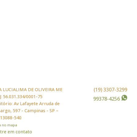
(19) 3307-3299
A LUCIALIMA DE OLIVEIRA ME
: 56.031.334/0001-75
99378-4256
itório: Av Lafayete Arruda de
rgo, 597 - Campinas - SP –
 13088-540
ja no mapa
tre em contato