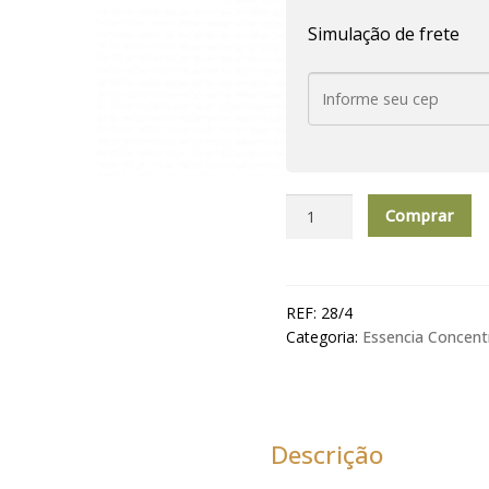
Simulação de frete
Essência
Comprar
Concentrada
para
Ambiente
10
REF:
28/4
Ml
Categoria:
Essencia Concent
Lavender
quantidade
Descrição