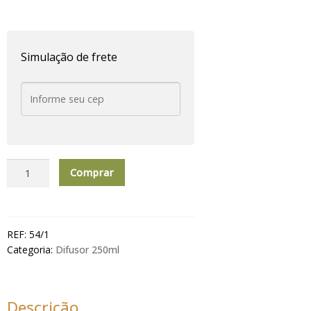
Simulação de frete
Difusor
Comprar
de
Aromas
250ml
P
REF:
54/1
Magic
Categoria:
Difusor 250ml
Summer
quantidade
Descrição