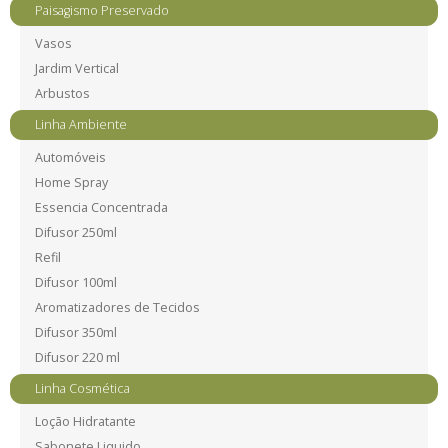
Paisagismo Preservado
Vasos
Jardim Vertical
Arbustos
Linha Ambiente
Automóveis
Home Spray
Essencia Concentrada
Difusor 250ml
Refil
Difusor 100ml
Aromatizadores de Tecidos
Difusor 350ml
Difusor 220 ml
Linha Cosmética
Loção Hidratante
Sabonete Liquido