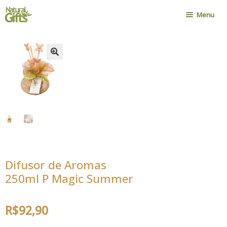
Pular
Pular
Menu
para
para
navegação
o
Home
conteúdo
Nossa História
Onde Encontrar
Política de Compra
Novidades
Contato
Minha Conta
Difusor de Aromas
Cadastro Atacadista
250ml P Magic Summer
R$
92,90