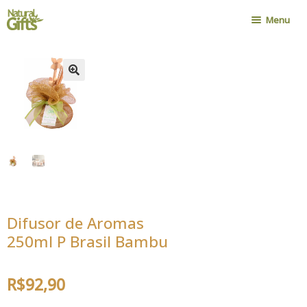
Pular
Pular
Menu
para
para
navegação
o
Home
conteúdo
Nossa História
Onde Encontrar
Política de Compra
Novidades
Contato
Minha Conta
Difusor de Aromas
Cadastro Atacadista
250ml P Brasil Bambu
R$
92,90