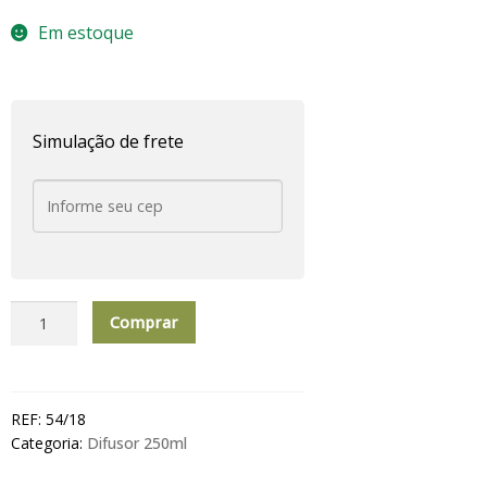
Em estoque
Simulação de frete
Difusor
Comprar
de
Aromas
250ml
P
REF:
54/18
Brasil
Categoria:
Difusor 250ml
Bambu