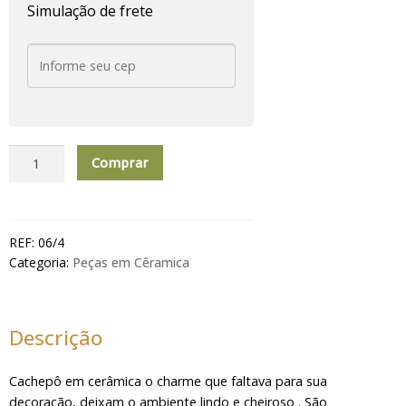
Simulação de frete
Cachepô
Comprar
Aromático
cerâmica
Lavander
quantidade
REF:
06/4
Categoria:
Peças em Cêramica
Descrição
Cachepô em cerâmica o charme que faltava para sua
decoração, deixam o ambiente lindo e cheiroso . São