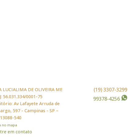
(19) 3307-3299
A LUCIALIMA DE OLIVEIRA ME
: 56.031.334/0001-75
99378-4256
itório: Av Lafayete Arruda de
rgo, 597 - Campinas - SP –
 13088-540
ja no mapa
tre em contato