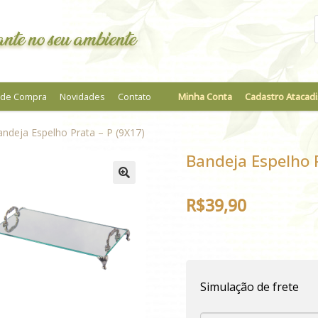
nte no seu ambiente
a de Compra
Novidades
Contato
Minha Conta
Cadastro Atacadi
ndeja Espelho Prata – P (9X17)
Bandeja Espelho P
R$
39,90
Simulação de frete