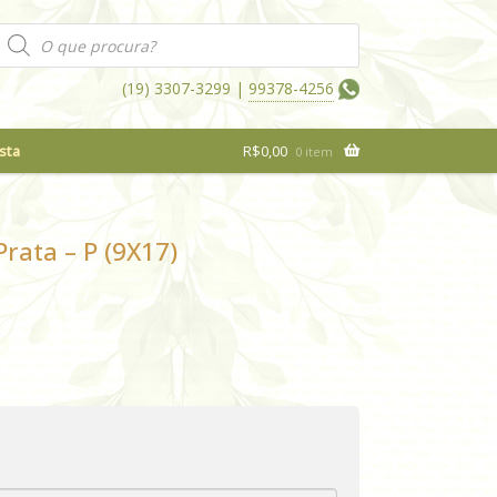
Pesquisar
produtos
(19) 3307-3299 |
99378-4256
sta
R$
0,00
0 item
rata – P (9X17)