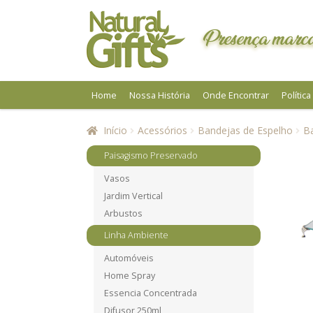
Pular
Pular
para
para
Presença marca
navegação
o
conteúdo
Home
Nossa História
Onde Encontrar
Polític
Início
Acessórios
Bandejas de Espelho
Ba
Paisagismo Preservado
Vasos
Jardim Vertical
Arbustos
Linha Ambiente
Automóveis
Home Spray
Essencia Concentrada
Difusor 250ml