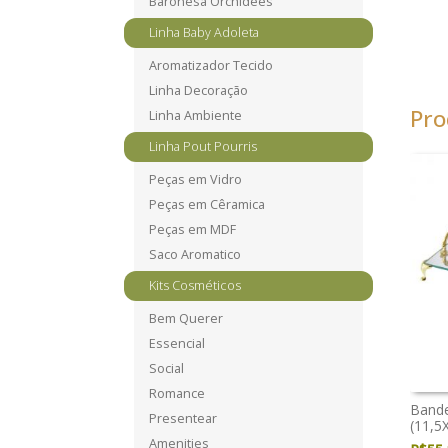
Baronesa Orchidees
Linha Baby Adoleta
Aromatizador Tecido
Linha Decoração
Pro
Linha Ambiente
Linha Pout Pourris
Peças em Vidro
Peças em Cêramica
Peças em MDF
Saco Aromatico
Kits Cosméticos
Bem Querer
Essencial
Social
Romance
Bande
Presentear
(11,5
Amenities