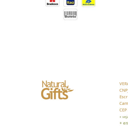
VER
CNPJ
Escr
Cama
CEP
+ ve
+ en