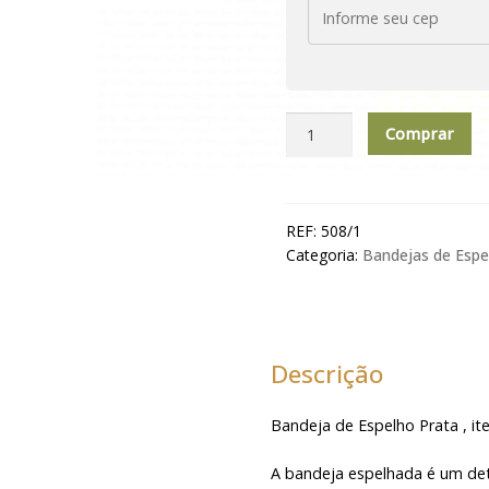
Bandeja
Comprar
Espelho
Prata
-
P
REF:
508/1
(9X17)
Categoria:
Bandejas de Espe
quantidade
Descrição
Bandeja de Espelho Prata , i
A bandeja espelhada é um det