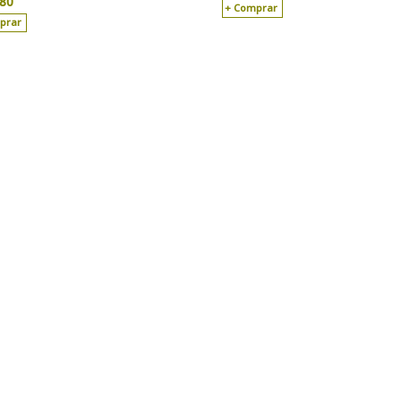
,80
Comprar
prar