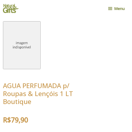
Pular
Pular
Menu
para
para
navegação
o
Home
conteúdo
Nossa História
Onde Encontrar
Política de Compra
Novidades
Contato
AGUA PERFUMADA p/
Minha Conta
Roupas & Lençóis 1 LT
Cadastro Atacadista
Boutique
R$
79,90