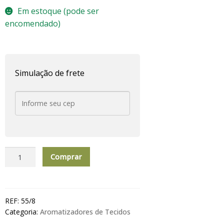
Em estoque (pode ser
encomendado)
Simulação de frete
AGUA
Comprar
PERFUMADA
p/
Roupas
&
REF:
55/8
Lençóis
Categoria:
Aromatizadores de Tecidos
1